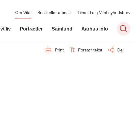
Om Vital
Bestil eller afbestil
Tilmeld dig Vital nyhedsbrev
vt liv
Portrætter
Samfund
Aarhus info
Print
Forstør tekst
Del