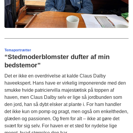
Temaportrætter
“Stedmoderblomster dufter af min
bedstemor”
Det er ikke en overdrivelse at kalde Claus Dalby
haveekspert. Hans have er virkelig imponerende med den
smukke hvide patriciervilla majestætisk på toppen af
haven, men Claus Dalby selv er lige så jordbunden som
den jord, han så dybt elsker at plante i. For ham handler
det ikke kun om pomp og pragt, men også om enkeltheden,
glæden og passionen. Og frem for alt – ikke at gøre det
svært for sig selv. For haven er et sted for nydelse lige
meget, hvad størrelse den har.