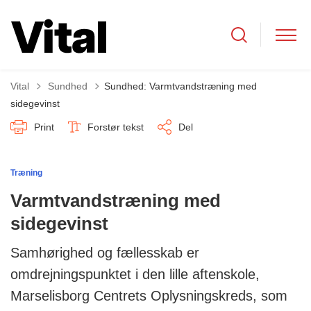
Tilbage til
Vital
Sundhed
Sundhed: Varmtvandstræning med
sidegevinst
Print
Forstør tekst
Del
Træning
Varmtvandstræning med
sidegevinst
Samhørighed og fællesskab er
omdrejningspunktet i den lille aftenskole,
Marselisborg Centrets Oplysningskreds, som