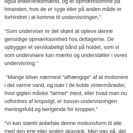
også enker/enkemænd, og er opmærksomme på
hinanden, hvis de er syge eller på anden måde er
forhindret i at komme til undervisningen.”
“Som underviser er det skønt at opleve denne
gensidige opmærksomhed hos deltagerne. De
opbygger et venskabeligt bånd på holdet, som vi
som undervisere kan mærke og understøtter i vores
undervisning.”
“Mange bliver nærmest “afhængige” af at motionere
i det varme vand, og især i de kolde vintermåneder,
hvor gigten måske ”larmer” mest, eller hvad man nu
udfordres af kropsligt, er bassin-undervisningen
meningsfuld og berigende for kroppen.”
“Vi kan stærkt anbefale denne motionsform til alle
med den ene eller anden skavank. Men pas på, det