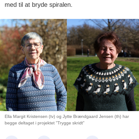
med til at bryde spiralen.
Ella Margit Kristensen (tv) og Jytte Brændgaard Jensen (th) har
begge deltaget i projektet "Trygge skridt"