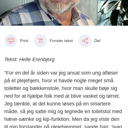
Print
Forstør tekst
Del
Tekst: Helle Erenbjerg
"For en del år siden var jeg ansat som ung afløser
på et plejehjem, hvor vi havde nogle meget små
toiletter og bækkenstole, hvor man skulle bøje sig
ned for at hjælpe folk med at blive vasket og tørret.
Jeg tænkte, at det kunne løses på en smartere
måde, så jeg satte mig og tegnede en toiletstol med
hæve-sænke og kip-funktion. Men da jeg viste den
til min forstander på plejehjemmet, sagde han: ‘Ivan,