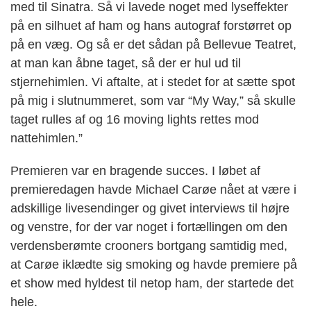
med til Sinatra. Så vi lavede noget med lyseffekter
på en silhuet af ham og hans autograf forstørret op
på en væg. Og så er det sådan på Bellevue Teatret,
at man kan åbne taget, så der er hul ud til
stjernehimlen. Vi aftalte, at i stedet for at sætte spot
på mig i slutnummeret, som var “My Way,” så skulle
taget rulles af og 16 moving lights rettes mod
nattehimlen.”
Premieren var en bragende succes. I løbet af
premieredagen havde Michael Carøe nået at være i
adskillige livesendinger og givet interviews til højre
og venstre, for der var noget i fortællingen om den
verdensberømte crooners bortgang samtidig med,
at Carøe iklædte sig smoking og havde premiere på
et show med hyldest til netop ham, der startede det
hele.