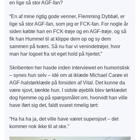
en lige så stor AGF-fan?
“En af mine rigtig gode venner, Flemming Dybbøl, er
lige så stor AGF-fan, som jeg er FCK-fan. For nogle år
siden købte han en FCK-trøje og en AGF-trøje, og så
fik han Hummel til at klippe dem op og sy dem
sammen på tværs. Så nu har vi venindetrøjer, hvor
man har logoet fra sit eget hold på hjertet.”
Skribenten her havde inden interviewet en humoristisk
– synes hun selv – idé om at iklæde Michael Carøe et
AGF-halstørklæde på forsiden af Vital. Det kunne da
være sjovt, tænkte hun. I sidste øjeblik blev tørklædet
dog hjemme og på spørgsmålet om, hvorvidt han ville
have iført sig det, faldt svaret rimelig tørt:
“Ha ha ha ja, det ville have været supersjovt – det
kommer nok ikke til at ske.”