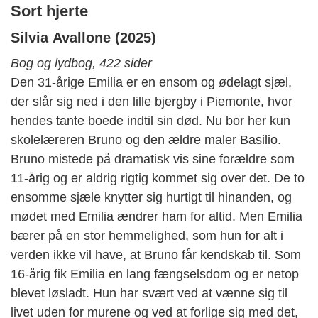
Sort hjerte
Silvia Avallone (2025)
Bog og lydbog, 422 sider
Den 31-årige Emilia er en ensom og ødelagt sjæl,
der slår sig ned
i
den lille bjergby i
Piemonte,
hvor
hendes tante boede indtil sin død. Nu bor her kun
skolelæreren Bruno og den ældre maler
Basilio.
Bruno mistede på dramatisk vis sine forældre som
11-årig og er aldrig rigtig kommet sig over det. De to
ensomme sjæle knytter sig hurtigt til hinanden, og
mødet med Emilia ændrer ham for altid. Men Emilia
bærer på en stor hemmelighed, som hun for alt i
verden ikke vil have, at Bruno får kendskab til. Som
16-årig fik Emilia en lang fængselsdom og er netop
blevet løsladt. Hun har svært ved at vænne sig til
livet uden for murene og
ved
at forlige sig med det,