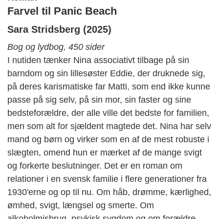
Farvel til
Panic
Beach
Sara
Stridsberg
(2025)
Bog og lydbog, 450 sider
I nutiden tænker Nina associativt tilbage på sin
barndom og sin lillesøster Eddie, der druknede sig,
på deres karismatiske far Matti, som end ikke kunne
passe på sig selv, på sin mor, sin faster og sine
bedsteforældre, der alle ville det bedste for familien,
men som alt for sjældent magtede det. Nina har selv
mand og børn og virker som en af de mest robuste i
slægten, omend hun er mærket af de mange svigt
og forkerte beslutninger.
Det er en roman om
relationer i en svensk familie
i flere generationer fra
1930'erne og op til nu. Om håb, drømme, kærlighed,
ømhed, svigt, længsel og smerte. Om
alkoholmisbrug, psykisk sygdom og om forældre,